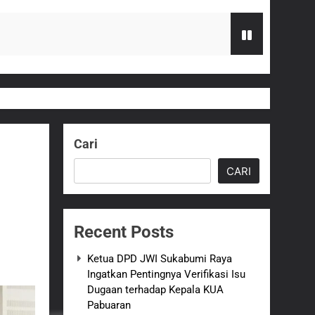
 terhadap Kepala KUA Pabuaran
Serahkan Bantuan Kursi Roda
Cari
zi Gratis
CARI
G Hampir Rampung
Recent Posts
t Sukabumi Perkuat Penataan Pedagang
Ketua DPD JWI Sukabumi Raya
Ingatkan Pentingnya Verifikasi Isu
n ASI adalah Investasi Peradaban dan
Dugaan terhadap Kepala KUA
Pabuaran