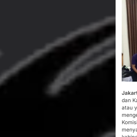
Wujud Kepeduli
Sentosa 2 ke Po
Agustus 5, 2026
SMA Negeri Nya
Bertentangan d
Agustus 4, 2026
Ketua Umum 
Agustus 3, 2026
Menjalin Har
Agustus 3, 2026
Jakar
dan K
atau 
menge
Komisi
menya