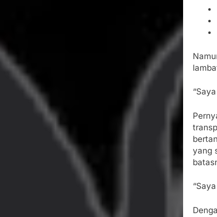
Namun
lambat
“Saya
Perny
transp
berta
yang 
batas
“Saya 
Denga