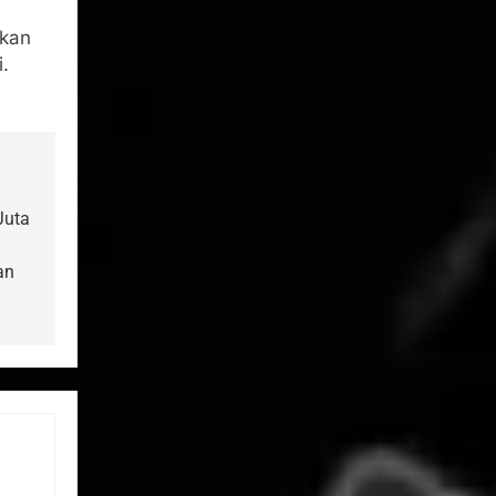
kkan
.
Juta
an