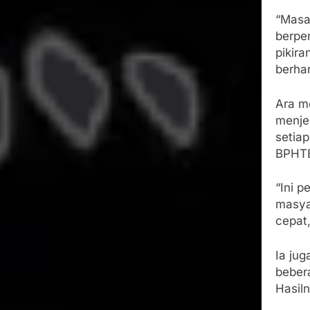
“Masa
berpen
pikir
berhar
Ara m
menje
setia
BPHTB
“Ini 
masya
cepat
Ia ju
beber
Hasil