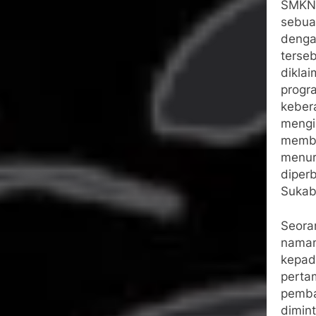
SMKN 
sebua
denga
terse
dikla
progr
keber
mengi
membe
menur
diper
Sukab
Seora
naman
kepad
perta
pemba
dimin