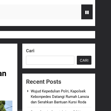
Serahkan Bantuan Kursi Roda
zi Gratis
Cari
G Hampir Rampung
CARI
t Sukabumi Perkuat Penataan Pedagang
an
Recent Posts
n ASI adalah Investasi Peradaban dan
Wujud Kepedulian Polri, Kapolsek
Kebonpedes Datangi Rumah Lansia
dan Serahkan Bantuan Kursi Roda
an Empat Korban Kebakaran KMP Mutiara