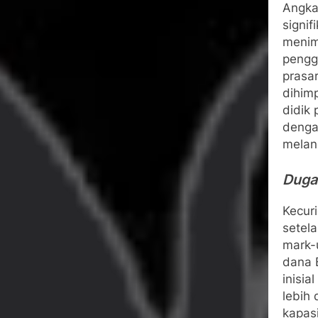
Angka
signi
menim
penggu
prasa
dihim
didik 
denga
melan
Duga
Kecur
setel
mark-
dana 
inisia
lebih 
kapas