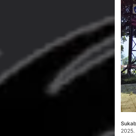
Agustus 5, 2026
SMA Negeri Nya
Bertentangan d
Agustus 4, 2026
Ketua Umum 
Agustus 3, 2026
Menjalin Har
Agustus 3, 2026
Korban Tengg
Agustus 3, 2026
Sukab
2025.