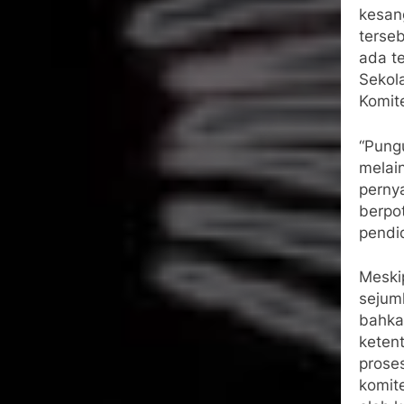
kesan
terse
ada t
Sekol
Komit
“Pung
melai
perny
berpot
pendi
Meski
sejum
bahka
keten
prose
komit