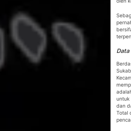
oleh 
Sebag
perna
bersi
terpe
Data
Berda
Sukab
Kecam
mempe
adala
untuk
dan d
Total
pencai