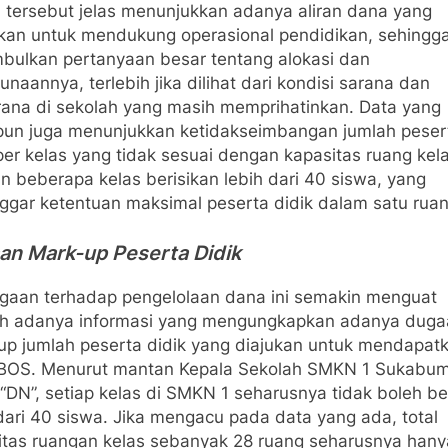
 tersebut jelas menunjukkan adanya aliran dana yang
fikan untuk mendukung operasional pendidikan, sehingg
bulkan pertanyaan besar tentang alokasi dan
naannya, terlebih jika dilihat dari kondisi sarana dan
rana di sekolah yang masih memprihatinkan. Data yang
pun juga menunjukkan ketidakseimbangan jumlah peser
per kelas yang tidak sesuai dengan kapasitas ruang kela
n beberapa kelas berisikan lebih dari 40 siswa, yang
ggar ketentuan maksimal peserta didik dalam satu rua
an Mark-up Peserta Didik
igaan terhadap pengelolaan dana ini semakin menguat
ah adanya informasi yang mengungkapkan adanya duga
up jumlah peserta didik yang diajukan untuk mendapat
BOS. Menurut mantan Kepala Sekolah SMKN 1 Sukabum
l “DN”, setiap kelas di SMKN 1 seharusnya tidak boleh ber
dari 40 siswa. Jika mengacu pada data yang ada, total
itas ruangan kelas sebanyak 28 ruang seharusnya hany