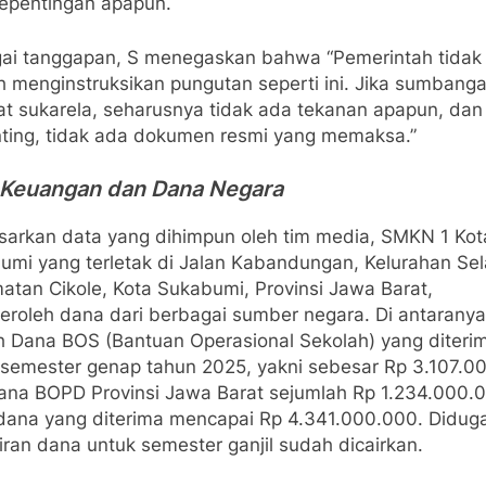
kepentingan apapun.
ai tanggapan, S menegaskan bahwa “Pemerintah tidak
h menginstruksikan pungutan seperti ini. Jika sumbang
fat sukarela, seharusnya tidak ada tekanan apapun, dan
nting, tidak ada dokumen resmi yang memaksa.”
 Keuangan dan Dana Negara
sarkan data yang dihimpun oleh tim media, SMKN 1 Kot
umi yang terletak di Jalan Kabandungan, Kelurahan Sel
atan Cikole, Kota Sukabumi, Provinsi Jawa Barat,
roleh dana dari berbagai sumber negara. Di antaranya
h Dana BOS (Bantuan Operasional Sekolah) yang diteri
 semester genap tahun 2025, yakni sebesar Rp 3.107.0
ana BOPD Provinsi Jawa Barat sejumlah Rp 1.234.000.
 dana yang diterima mencapai Rp 4.341.000.000. Didug
ran dana untuk semester ganjil sudah dicairkan.