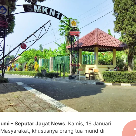
lindung Sukabumi Diduga Lakukan Pungutan melalui Komite Se
engan Edaran Disdik Jabar
FSP Maritim Indonesia Bantah Isu Mogok Nasional TKBM: “B
moni di Tanah Sukaresmi: Kala Mina Padi, P2L, dan Gotong 
elam di Perairan Giligenting Ditemukan, Polisi Pastikan Pena
umi – Seputar Jagat News
. Kamis, 16 Januari
 Masyarakat, khususnya orang tua murid di