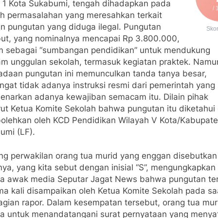
1 Kota Sukabumi, tengah dihadapkan pada
/ 
h permasalahan yang meresahkan terkait
n pungutan yang diduga ilegal. Pungutan
Sko
but, yang nominalnya mencapai Rp 3.800.000,
im sebagai “sumbangan pendidikan” untuk mendukung
am unggulan sekolah, termasuk kegiatan praktek. Namu
adaan pungutan ini memunculkan tanda tanya besar,
ngat tidak adanya instruksi resmi dari pemerintah yang
narkan adanya kewajiban semacam itu. Dilain pihak
ut Ketua Komite Sekolah bahwa pungutan itu diketahui
bolehkan oleh KCD Pendidikan Wilayah V Kota/Kabupat
umi (LF).
ng perwakilan orang tua murid yang enggan disebutkan
ya, yang kita sebut dengan inisial “S”, mengungkapkan
a awak media Seputar Jagat News bahwa pungutan te
ma kali disampaikan oleh Ketua Komite Sekolah pada sa
gian rapor. Dalam kesempatan tersebut, orang tua mur
ta untuk menandatangani surat pernyataan yang menya