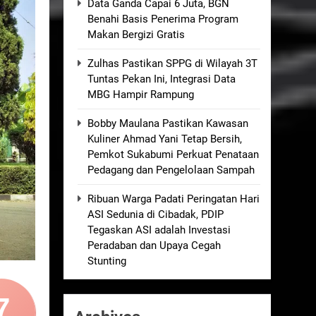
Data Ganda Capai 6 Juta, BGN
Benahi Basis Penerima Program
kolah, Disorot karena Dinilai
Makan Bergizi Gratis
Zulhas Pastikan SPPG di Wilayah 3T
elum Ada Keputusan Resmi”
Tuntas Pekan Ini, Integrasi Data
MBG Hampir Rampung
Royong Menggerakkan Ekonomi Desa
Bobby Maulana Pastikan Kawasan
Kuliner Ahmad Yani Tetap Bersih,
nganan Berjalan Sesuai Prosedur
Pemkot Sukabumi Perkuat Penataan
Pedagang dan Pengelolaan Sampah
Ribuan Warga Padati Peringatan Hari
ASI Sedunia di Cibadak, PDIP
Tegaskan ASI adalah Investasi
Peradaban dan Upaya Cegah
Stunting
7