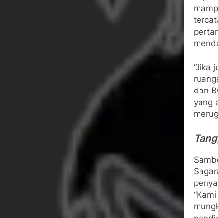
mampu
terca
perta
menda
“Jika 
ruang
dan B
yang 
merug
Tang
Sambo
Sagar
penya
“Kami
mungk
pendi