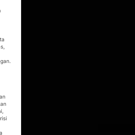
a
ta
s,
ngan.
an
kan
i,
isi
a