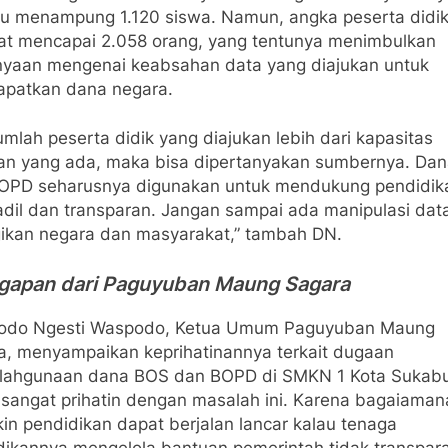
 menampung 1.120 siswa. Namun, angka peserta didik
tat mencapai 2.058 orang, yang tentunya menimbulkan
nyaan mengenai keabsahan data yang diajukan untuk
patkan dana negara.
jumlah peserta didik yang diajukan lebih dari kapasitas
an yang ada, maka bisa dipertanyakan sumbernya. Da
OPD seharusnya digunakan untuk mendukung pendidik
adil dan transparan. Jangan sampai ada manipulasi dat
ikan negara dan masyarakat,” tambah DN.
gapan dari Paguyuban Maung Sagara
do Ngesti Waspodo, Ketua Umum Paguyuban Maung
a, menyampaikan keprihatinannya terkait dugaan
lahgunaan dana BOS dan BOPD di SMKN 1 Kota Sukab
 sangat prihatin dengan masalah ini. Karena bagaiaman
in pendidikan dapat berjalan lancar kalau tenaga
dikannya mengelola bantuan pemerintah tidak transpar