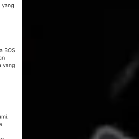
 yang
na BOS
an
a yang
umi.
a
an