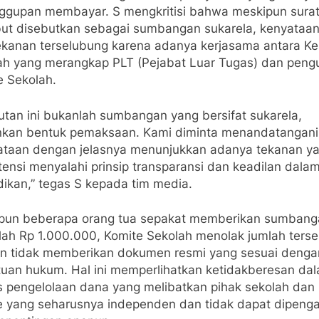
ggupan membayar. S mengkritisi bahwa meskipun sura
but disebutkan sebagai sumbangan sukarela, kenyataa
ekanan terselubung karena adanya kerjasama antara Ke
ah yang merangkap PLT (Pejabat Luar Tugas) dan peng
e Sekolah.
utan ini bukanlah sumbangan yang bersifat sukarela,
nkan bentuk pemaksaan. Kami diminta menandatangani
ataan dengan jelasnya menunjukkan adanya tekanan y
ensi menyalahi prinsip transparansi dan keadilan dala
dikan,” tegas S kepada tim media.
pun beberapa orang tua sepakat memberikan sumbang
lah Rp 1.000.000, Komite Sekolah menolak jumlah terse
n tidak memberikan dokumen resmi yang sesuai denga
tuan hukum. Hal ini memperlihatkan ketidakberesan da
s pengelolaan dana yang melibatkan pihak sekolah dan
e yang seharusnya independen dan tidak dapat dipenga