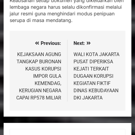
Keabsahan setiap dokumen yang dikeluarkan oleh
lembaga negara harus selalu dikonfirmasi melalui
jalur resmi guna menghindari modus penipuan
serupa di masa mendatang.
Previous:
Next:
Navigasi
pos
KEJAKSAAN AGUNG
WALI KOTA JAKARTA
TANGKAP BURONAN
PUSAT DIPERIKSA
KASUS KORUPSI
KEJATI TERKAIT
IMPOR GULA
DUGAAN KORUPSI
KEMENDAG,
KEGIATAN FIKTIF
KERUGIAN NEGARA
DINAS KEBUDAYAAN
CAPAI RP578 MILIAR
DKI JAKARTA