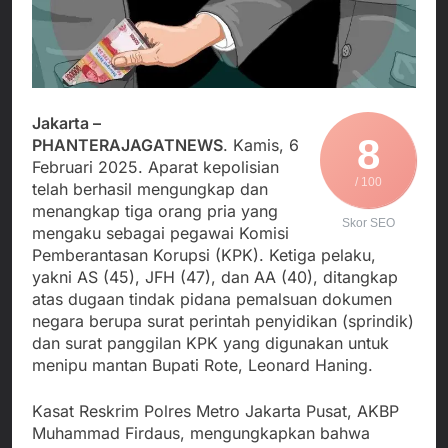
Agustus 4, 2026
Posko Pusat Tg. Perak
melalui Komite Sekolah,
Ketua Umum FSP
Surabaya
Disorot karena Dinilai
Maritim Indonesia
Bertentangan dengan
Bantah Isu Mogok
Agustus 3, 2026
Edaran Disdik Jabar
Nasional TKBM: “Belum
Menjalin Harmoni di
Ada Keputusan Resmi”
Tanah Sukaresmi: Kala
Jakarta –
Mina Padi, P2L, dan
Agustus 3, 2026
8
PHANTERAJAGATNEWS
. Kamis, 6
Gotong Royong
Korban Tenggelam di
Februari 2025. Aparat kepolisian
Menggerakkan Ekonomi
Perairan Giligenting
/ 100
Desa
telah berhasil mengungkap dan
Ditemukan, Polisi
Agustus 3, 2026
menangkap tiga orang pria yang
Pastikan Penanganan
Skor SEO
mengaku sebagai pegawai Komisi
Berjalan Sesuai
Prosedur
Pemberantasan Korupsi (KPK). Ketiga pelaku,
yakni AS (45), JFH (47), dan AA (40), ditangkap
atas dugaan tindak pidana pemalsuan dokumen
negara berupa surat perintah penyidikan (sprindik)
dan surat panggilan KPK yang digunakan untuk
menipu mantan Bupati Rote, Leonard Haning.
Kasat Reskrim Polres Metro Jakarta Pusat, AKBP
Muhammad Firdaus, mengungkapkan bahwa