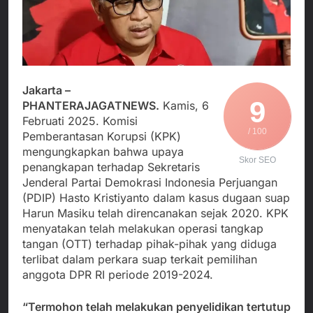
Agustus 3, 2026
Kedekatan Kepala KUA
Sekdis Pendidikan Buka
Pabuaran dengan Istri
Rakor Dewan
Warga Mengemuka
Pendidikan Bersama
Agustus 3, 2026
Mitra Pendidikan di
Gercap Camat Arjasa
Kabupaten Sukabumi
Langsung Turun
Jakarta –
Lapangan Temui Warga
Agustus 3, 2026
9
Desa Paseraman yang
PHANTERAJAGATNEWS.
Kamis, 6
Poktan Kadupugur
Lumpuh dan Hidup
Februati 2025. Komisi
Laksanakan Program
Sebatang Kara
/ 100
Pemberantasan Korupsi (KPK)
Oplah Non Rawa dan
Agustus 2, 2026
PJIT 2026, Dukung
mengungkapkan bahwa upaya
Skor SEO
Ketersediaan Air Irigasi
penangkapan terhadap Sekretaris
bagi Petani
Jenderal Partai Demokrasi Indonesia Perjuangan
(PDIP) Hasto Kristiyanto dalam kasus dugaan suap
Harun Masiku telah direncanakan sejak 2020. KPK
menyatakan telah melakukan operasi tangkap
tangan (OTT) terhadap pihak-pihak yang diduga
terlibat dalam perkara suap terkait pemilihan
anggota DPR RI periode 2019-2024.
“Termohon telah melakukan penyelidikan tertutup