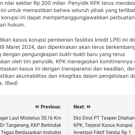
 nilai sekitar Rp 200 miliar. Penyidik KPK terus mendal
ini untuk memastikan bahwa seluruh pihak yang terliba
 korupsi ini dapat mempertanggungjawabkan perbuatan
an hukum.
ikan kasus korupsi pemberian fasilitas kredit LPEI ini di
 19 Maret 2024, dan diperkirakan akan terus berkemban
ng dengan pengungkapan bukti-bukti baru yang terus
ukan oleh tim penyidik. KPK menegaskan komitmennya 
taskan kasus ini dengan transparansi dan keadilan, de
tikan akuntabilitas dan integritas dalam pengelolaan d
a. (Red)
Previous:
Next:
vigasi
s
agar Laut Misterius 30,16 Km
Eks Dirut PT Taspen Ditahan
Di Tangerang, KKP Bertindak
KPK, Terjerat Kasus Korupsi
Tegas Berdasarkan Instruksi
Investasi Fiktif Senilai Rp 1