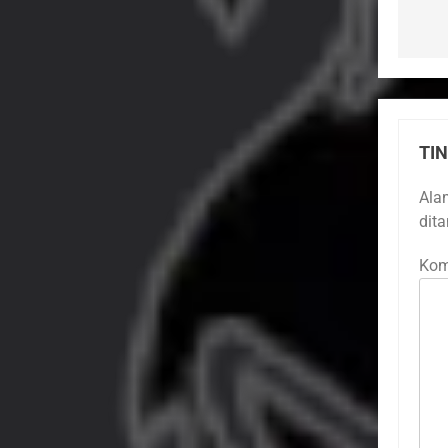
TI
Ala
dit
Kom