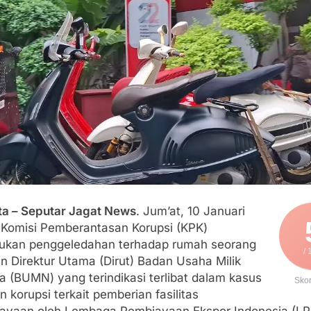
engan Edaran Disdik Jabar
FSP Maritim Indonesia Bantah Isu Mogok Nasional TKBM: “B
moni di Tanah Sukaresmi: Kala Mina Padi, P2L, dan Gotong 
elam di Perairan Giligenting Ditemukan, Polisi Pastikan Pena
umenep Sambut Kedatangan Korban Evakuasi KM Mutiara Sent
ta – Seputar Jagat News
. Jum’at, 10 Januari
 Komisi Pemberantasan Korupsi (KPK)
ukan penggeledahan terhadap rumah seorang
/ 
n Direktur Utama (Dirut) Badan Usaha Milik
a (BUMN) yang terindikasi terlibat dalam kasus
Sko
 korupsi terkait pemberian fasilitas
ayaan oleh Lembaga Pembiayaan Ekspor Indonesia (LPE