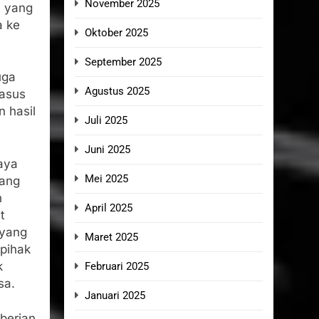
November 2025
i yang
a ke
Oktober 2025
September 2025
uga
Agustus 2025
kasus
n hasil
Juli 2025
Juni 2025
aya
Mei 2025
yang
n
April 2025
t
 yang
Maret 2025
-pihak
k
Februari 2025
sa.
Januari 2025
berian