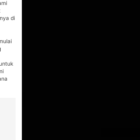
ami
t
nya di
mulai
g
untuk
mi
ana