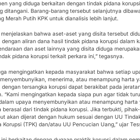
en yang diduga berkaitan dengan tindak pidana korups
g ditangani. Barang-barang tersebut selanjutnya dibaw
 Merah Putih KPK untuk dianalisis lebih lanjut.
 menjelaskan bahwa aset-aset yang disita tersebut did
t dengan aliran dana hasil tindak pidana korupsi dalam 
Kendaraan dan aset lainnya yang disita diduga merupaka
indak pidana korupsi terkait perkara ini,” tegasnya.
uga mengingatkan kepada masyarakat bahwa setiap up
 menyembunyikan, menerima, atau menampung harta 
t dengan tersangka korupsi dapat berakibat pada jerata
. “Kami mengingatkan kepada siapa pun agar tidak turu
 dalam upaya menyembunyikan atau menampung harta
 berasal dari tindak pidana korupsi. Jika terbukti, pihak
but akan dijerat dengan hukum sesuai dengan UU Tinda
a Korupsi (TPK) dan/atau UU Pencucian Uang,” ujar Tes
 ini berkaitan dengan dugaan praktik korupsi dalam pem