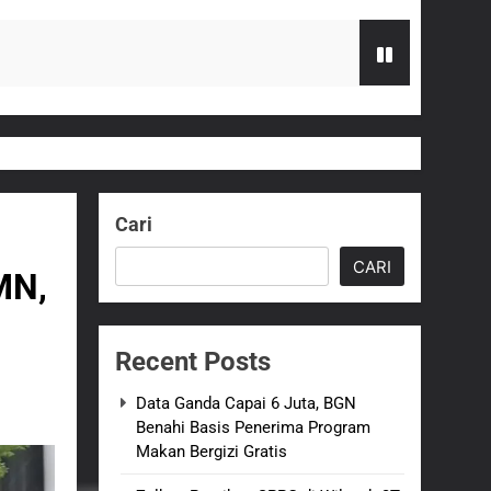
zi Gratis
G Hampir Rampung
Cari
t Sukabumi Perkuat Penataan Pedagang
CARI
MN,
n ASI adalah Investasi Peradaban dan
Recent Posts
an Empat Korban Kebakaran KMP Mutiara
Data Ganda Capai 6 Juta, BGN
Benahi Basis Penerima Program
Makan Bergizi Gratis
kolah, Disorot karena Dinilai