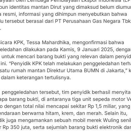
pun identitas mantan Dirut yang dimaksud belum dium
a resmi, informasi yang dihimpun menyebutkan bahwa
idu tersebut berasal dari PT Perusahaan Gas Negara Tbk
.
Bicara KPK, Tessa Mahardhika, mengonfirmasi bahwa
eledahan dilakukan pada Kamis, 9 Januari 2025, denga
n untuk mencari barang bukti yang relevan dalam penyid
 ini. “Penyidik KPK telah melakukan penggeledahan ter
 satu rumah mantan Direktur Utama BUMN di Jakarta,” 
 dalam keterangan tertulisnya.
 penggeledahan tersebut, tim penyidik berhasil menyita
pa barang bukti, di antaranya tiga unit sepeda motor 
o dengan total nilai mencapai sekitar Rp 1,5 miliar, yang 
endaraan berwarna hitam, krem, dan merah. Selain itu,
dik juga mengamankan sebuah mobil merek Wuling senil
r Rp 350 juta, serta sejumlah barang bukti elektronik da