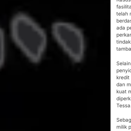
fasili
telah 
berda
ada p
perkar
tinda
tamba
Selai
penyid
kredit
dan m
kuat 
diperk
Tessa
Sebaga
milik