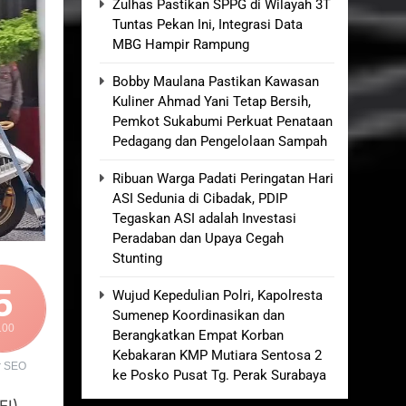
Zulhas Pastikan SPPG di Wilayah 3T
Tuntas Pekan Ini, Integrasi Data
MBG Hampir Rampung
elum Ada Keputusan Resmi”
Bobby Maulana Pastikan Kawasan
Royong Menggerakkan Ekonomi Desa
Kuliner Ahmad Yani Tetap Bersih,
Pemkot Sukabumi Perkuat Penataan
nganan Berjalan Sesuai Prosedur
Pedagang dan Pengelolaan Sampah
Ribuan Warga Padati Peringatan Hari
osa 2 di Pelabuhan Kalianget
ASI Sedunia di Cibadak, PDIP
Tegaskan ASI adalah Investasi
Peradaban dan Upaya Cegah
Stunting
5
Wujud Kepedulian Polri, Kapolresta
Sumenep Koordinasikan dan
100
Berangkatkan Empat Korban
Kebakaran KMP Mutiara Sentosa 2
r SEO
ke Posko Pusat Tg. Perak Surabaya
I).