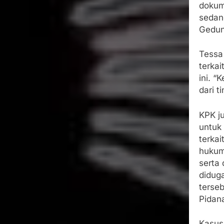
dokum
sedan
Gedung
Tessa
terkai
ini. “
dari t
KPK j
untuk
terkai
hukum
serta
diduga
terse
Pidan
Kasus