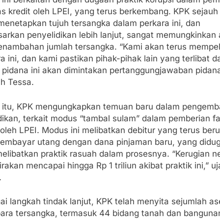
tas kredit oleh LPEI, yang terus berkembang. KPK sejauh 
menetapkan tujuh tersangka dalam perkara ini, dan
sarkan penyelidikan lebih lanjut, sangat memungkinkan
enambahan jumlah tersangka. “Kami akan terus mempel
a ini, dan kami pastikan pihak-pihak lain yang terlibat 
k pidana ini akan dimintakan pertanggungjawaban pidan
h Tessa.
n itu, KPK mengungkapkan temuan baru dalam pengem
ikan, terkait modus “tambal sulam” dalam pemberian fas
 oleh LPEI. Modus ini melibatkan debitur yang terus ber
embayar utang dengan dana pinjaman baru, yang didu
melibatkan praktik rasuah dalam prosesnya. “Kerugian n
irakan mencapai hingga Rp 1 triliun akibat praktik ini,” uj
.
i langkah tindak lanjut, KPK telah menyita sejumlah as
 para tersangka, termasuk 44 bidang tanah dan banguna