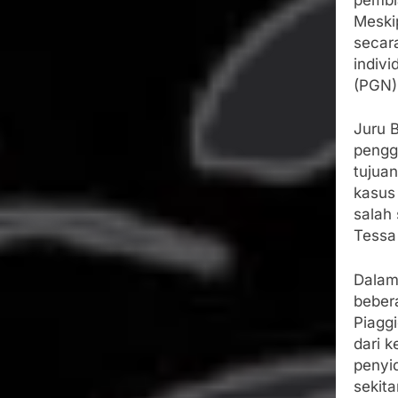
Meski
secar
indiv
(PGN)
Juru 
pengg
tujua
kasus
salah
Tessa
Dalam
bebera
Piaggi
dari k
penyi
sekita