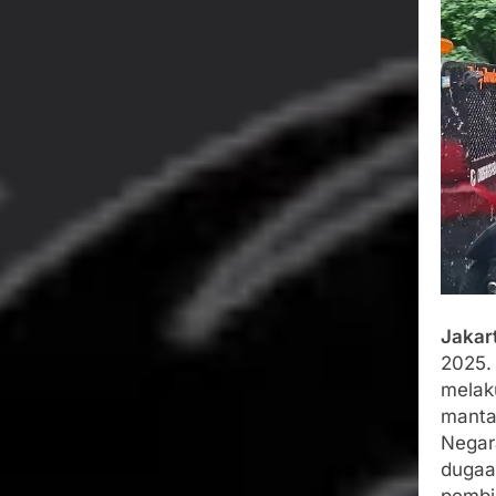
Bertentangan d
Agustus 4, 2026
Ketua Umum 
Agustus 3, 2026
Menjalin Har
Agustus 3, 2026
Korban Tengg
Agustus 3, 2026
Kapolresta S
Agustus 3, 2026
Jakar
2025.
melak
manta
Negar
dugaan
pembi