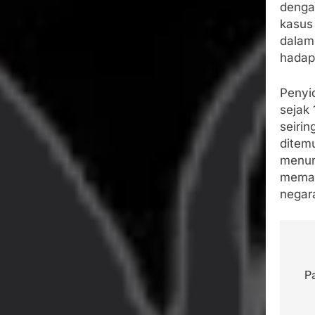
dengan
kasus 
dalam
hadap
Penyid
sejak
seiri
ditem
menun
memas
negar
Na
po
P