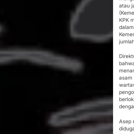
atau 
(Keme
KPK m
dalam
Kemen
jumlah
Direk
bahwa
menan
asam 
warta
pengo
berlo
denga
Asep 
didug