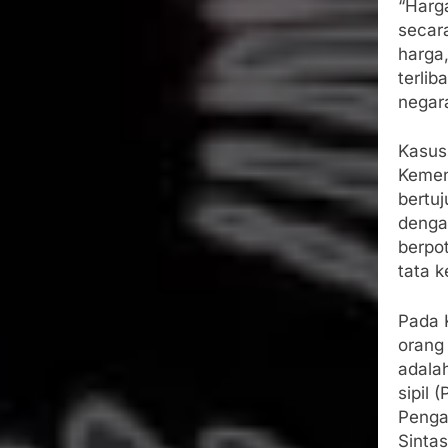
“Harg
secar
harga
terli
negara
Kasus
Kemen
bertu
denga
berpo
tata 
Pada 
orang 
adala
sipil
Penga
Sinta