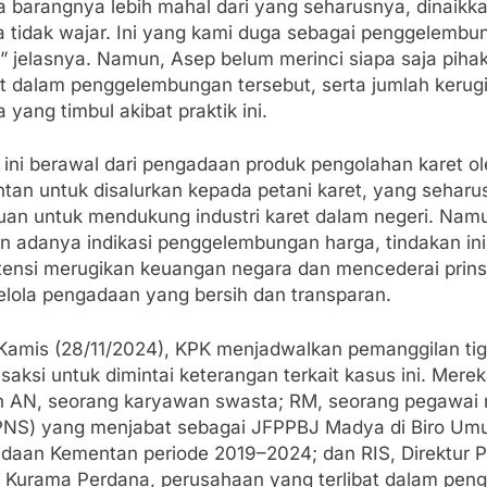
a barangnya lebih mahal dari yang seharusnya, dinaikk
a tidak wajar. Ini yang kami duga sebagai penggelembu
,” jelasnya. Namun, Asep belum merinci siapa saja piha
bat dalam penggelembungan tersebut, serta jumlah kerug
 yang timbul akibat praktik ini.
 ini berawal dari pengadaan produk pengolahan karet o
tan untuk disalurkan kepada petani karet, yang seharu
juan untuk mendukung industri karet dalam negeri. Nam
n adanya indikasi penggelembungan harga, tindakan ini
tensi merugikan keuangan negara dan mencederai prins
kelola pengadaan yang bersih dan transparan.
Kamis (28/11/2024), KPK menjadwalkan pemanggilan ti
saksi untuk dimintai keterangan terkait kasus ini. Mere
h AN, seorang karyawan swasta; RM, seorang pegawai 
 (PNS) yang menjabat sebagai JFPPBJ Madya di Biro U
daan Kementan periode 2019–2024; dan RIS, Direktur 
s Kurama Perdana, perusahaan yang terlibat dalam pen