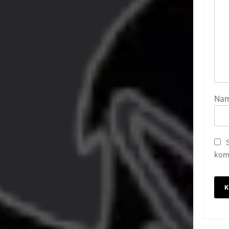
Na
kome