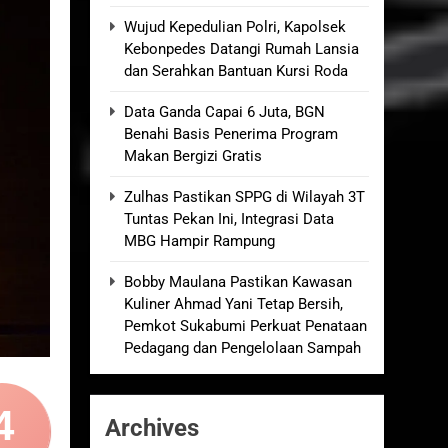
an Empat Korban Kebakaran KMP Mutiara
Wujud Kepedulian Polri, Kapolsek
Kebonpedes Datangi Rumah Lansia
dan Serahkan Bantuan Kursi Roda
kolah, Disorot karena Dinilai
Data Ganda Capai 6 Juta, BGN
Benahi Basis Penerima Program
elum Ada Keputusan Resmi”
Makan Bergizi Gratis
Zulhas Pastikan SPPG di Wilayah 3T
Royong Menggerakkan Ekonomi Desa
Tuntas Pekan Ini, Integrasi Data
MBG Hampir Rampung
Bobby Maulana Pastikan Kawasan
Kuliner Ahmad Yani Tetap Bersih,
Pemkot Sukabumi Perkuat Penataan
Pedagang dan Pengelolaan Sampah
4
Archives