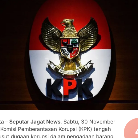
an Polri, Kapolresta Sumenep Koordinasikan dan Berangkatk
sko Pusat Tg. Perak Surabaya
lindung Sukabumi Diduga Lakukan Pungutan melalui Komite Se
engan Edaran Disdik Jabar
FSP Maritim Indonesia Bantah Isu Mogok Nasional TKBM: “B
moni di Tanah Sukaresmi: Kala Mina Padi, P2L, dan Gotong 
ta – Seputar Jagat News
. Sabtu, 30 November
 Komisi Pemberantasan Korupsi (KPK) tengah
sut dugaan korupsi dalam pengadaan barang