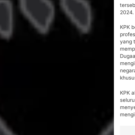
terse
2024.
KPK b
profe
yang t
mempe
Dugaa
mengi
negar
khusu
KPK a
selur
menye
mengid