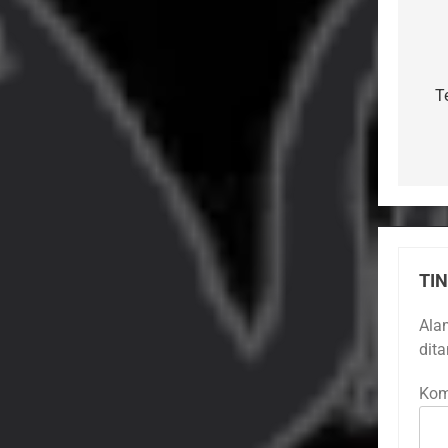
Na
po
T
TI
Ala
dit
Kom