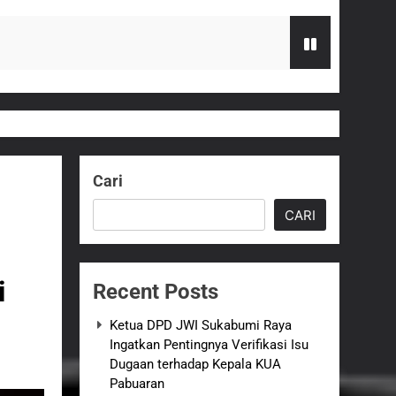
 terhadap Kepala KUA Pabuaran
Serahkan Bantuan Kursi Roda
Cari
zi Gratis
CARI
G Hampir Rampung
i
Recent Posts
t Sukabumi Perkuat Penataan Pedagang
Ketua DPD JWI Sukabumi Raya
Ingatkan Pentingnya Verifikasi Isu
n ASI adalah Investasi Peradaban dan
Dugaan terhadap Kepala KUA
Pabuaran