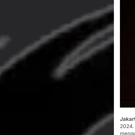
Wujud Kepeduli
Sentosa 2 ke Po
Agustus 5, 2026
SMA Negeri Nya
Bertentangan d
Agustus 4, 2026
Ketua Umum 
Agustus 3, 2026
Menjalin Har
Agustus 3, 2026
Jakar
2024.
mengu