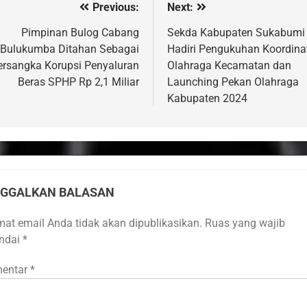
Previous:
Next:
vigasi
s
Pimpinan Bulog Cabang
Sekda Kabupaten Sukabumi
Bulukumba Ditahan Sebagai
Hadiri Pengukuhan Koordina
ersangka Korupsi Penyaluran
Olahraga Kecamatan dan
Beras SPHP Rp 2,1 Miliar
Launching Pekan Olahraga
Kabupaten 2024
NGGALKAN BALASAN
mat email Anda tidak akan dipublikasikan.
Ruas yang wajib
andai
*
entar
*