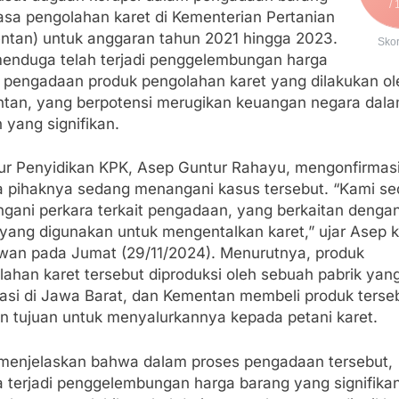
/ 
jasa pengolahan karet di Kementerian Pertanian
ntan) untuk anggaran tahun 2021 hingga 2023.
Sko
enduga telah terjadi penggelembungan harga
 pengadaan produk pengolahan karet yang dilakukan ol
tan, yang berpotensi merugikan keuangan negara dal
 yang signifikan.
tur Penyidikan KPK, Asep Guntur Rahayu, mengonfirmas
 pihaknya sedang menangani kasus tersebut. “Kami s
gani perkara terkait pengadaan, yang berkaitan denga
yang digunakan untuk mengentalkan karet,” ujar Asep 
wan pada Jumat (29/11/2024). Menurutnya, produk
lahan karet tersebut diproduksi oleh sebuah pabrik yan
kasi di Jawa Barat, dan Kementan membeli produk terse
n tujuan untuk menyalurkannya kepada petani karet.
menjelaskan bahwa dalam proses pengadaan tersebut,
a terjadi penggelembungan harga barang yang signifikan