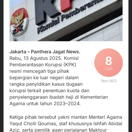
Agustus 5, 2026
Cegah Stunting
Berangkatkan Empat
SMA Negeri Nyalindung
Korban Kebakaran KMP
Sukabumi Diduga
Mutiara Sentosa 2 ke
Lakukan Pungutan
Agustus 4, 2026
Posko Pusat Tg. Perak
melalui Komite Sekolah,
Ketua Umum FSP
Surabaya
Disorot karena Dinilai
Maritim Indonesia
Bertentangan dengan
Bantah Isu Mogok
Agustus 3, 2026
Edaran Disdik Jabar
Nasional TKBM: “Belum
Menjalin Harmoni di
Ada Keputusan Resmi”
Jakarta – Panthera Jagat News.
Tanah Sukaresmi: Kala
8
Mina Padi, P2L, dan
Rabu, 13 Agustus 2025. Komisi
Agustus 3, 2026
Gotong Royong
Pemberantasan Korupsi (KPK)
Menggerakkan Ekonomi
/ 100
resmi mencegah tiga pihak
Desa
bepergian ke luar negeri dalam
Skor SEO
rangka penyidikan kasus dugaan
korupsi terkait penentuan kuota dan
penyelenggaraan ibadah haji di Kementerian
Agama untuk tahun 2023–2024.
Ketiga pihak tersebut yakni mantan Menteri Agama
Yaqut Cholil Qoumas, staf khususnya Ishfah Abidal
Aziz, serta pemilik agen perjalanan Maktour