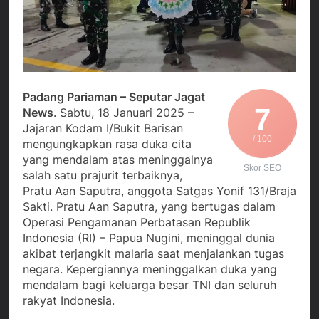
Agustus 5, 2026
Cegah Stunting
Berangkatkan Empat
SMA Negeri Nyalindung
Korban Kebakaran KMP
Sukabumi Diduga
Mutiara Sentosa 2 ke
Lakukan Pungutan
Agustus 4, 2026
Posko Pusat Tg. Perak
melalui Komite Sekolah,
Ketua Umum FSP
Surabaya
Disorot karena Dinilai
Maritim Indonesia
Bertentangan dengan
Bantah Isu Mogok
Padang Pariaman – Seputar Jagat
Agustus 3, 2026
Edaran Disdik Jabar
Nasional TKBM: “Belum
7
News
. Sabtu, 18 Januari 2025 –
Menjalin Harmoni di
Ada Keputusan Resmi”
Tanah Sukaresmi: Kala
Jajaran Kodam I/Bukit Barisan
Mina Padi, P2L, dan
/ 100
mengungkapkan rasa duka cita
Agustus 3, 2026
Gotong Royong
yang mendalam atas meninggalnya
Menggerakkan Ekonomi
Skor SEO
salah satu prajurit terbaiknya,
Desa
Pratu Aan Saputra, anggota Satgas Yonif 131/Braja
Sakti. Pratu Aan Saputra, yang bertugas dalam
Operasi Pengamanan Perbatasan Republik
Indonesia (RI) – Papua Nugini, meninggal dunia
akibat terjangkit malaria saat menjalankan tugas
negara. Kepergiannya meninggalkan duka yang
mendalam bagi keluarga besar TNI dan seluruh
rakyat Indonesia.