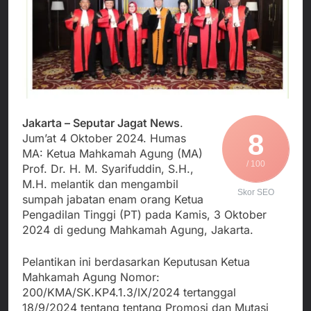
Agustus 3, 2026
Edaran Disdik Jabar
Nasional TKBM: “Belum
Menjalin Harmoni di
Ada Keputusan Resmi”
Tanah Sukaresmi: Kala
Mina Padi, P2L, dan
Agustus 3, 2026
Gotong Royong
Korban Tenggelam di
Menggerakkan Ekonomi
Perairan Giligenting
Desa
Ditemukan, Polisi
Agustus 3, 2026
Pastikan Penanganan
Kapolresta Sumenep
Berjalan Sesuai
Jakarta – Seputar Jagat News
.
Sambut Kedatangan
Prosedur
8
Korban Evakuasi KM
Jum’at 4 Oktober 2024. Humas
Agustus 3, 2026
Mutiara Sentosa 2 di
MA: Ketua Mahkamah Agung (MA)
Pelabuhan Kalianget
/ 100
Prof. Dr. H. M. Syarifuddin, S.H.,
M.H. melantik dan mengambil
Skor SEO
sumpah jabatan enam orang Ketua
Pengadilan Tinggi (PT) pada Kamis, 3 Oktober
2024 di gedung Mahkamah Agung, Jakarta.
Pelantikan ini berdasarkan Keputusan Ketua
Mahkamah Agung Nomor:
200/KMA/SK.KP4.1.3/IX/2024 tertanggal
18/9/2024 tentang tentang Promosi dan Mutasi