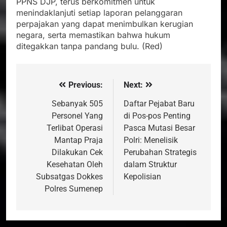
PPNS DJP, terus berkomitmen untuk
menindaklanjuti setiap laporan pelanggaran
perpajakan yang dapat menimbulkan kerugian
negara, serta memastikan bahwa hukum
ditegakkan tanpa pandang bulu. (Red)
Previous:
Next:
Navigasi
pos
Sebanyak 505
Daftar Pejabat Baru
Personel Yang
di Pos-pos Penting
Terlibat Operasi
Pasca Mutasi Besar
Mantap Praja
Polri: Menelisik
Dilakukan Cek
Perubahan Strategis
Kesehatan Oleh
dalam Struktur
Subsatgas Dokkes
Kepolisian
Polres Sumenep