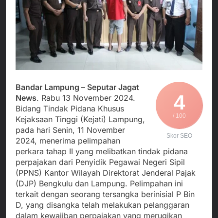
Agustus 4, 2026
Posko Pusat Tg. Perak
melalui Komite Sekolah,
Ketua Umum FSP
Surabaya
Disorot karena Dinilai
Maritim Indonesia
Bertentangan dengan
Bantah Isu Mogok
Agustus 3, 2026
Edaran Disdik Jabar
Nasional TKBM: “Belum
Menjalin Harmoni di
Ada Keputusan Resmi”
Tanah Sukaresmi: Kala
Mina Padi, P2L, dan
Agustus 3, 2026
Gotong Royong
Korban Tenggelam di
Menggerakkan Ekonomi
Perairan Giligenting
Bandar Lampung – Seputar Jagat
Desa
4
Ditemukan, Polisi
News
. Rabu 13 November 2024.
Agustus 3, 2026
Pastikan Penanganan
Bidang Tindak Pidana Khusus
Berjalan Sesuai
/ 100
Kejaksaan Tinggi (Kejati) Lampung,
Prosedur
pada hari Senin, 11 November
Skor SEO
2024, menerima pelimpahan
perkara tahap II yang melibatkan tindak pidana
perpajakan dari Penyidik Pegawai Negeri Sipil
(PPNS) Kantor Wilayah Direktorat Jenderal Pajak
(DJP) Bengkulu dan Lampung. Pelimpahan ini
terkait dengan seorang tersangka berinisial P Bin
D, yang disangka telah melakukan pelanggaran
dalam kewajiban perpajakan yang merugikan