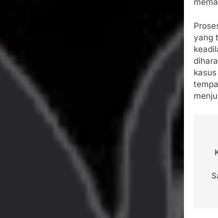
memas
Prose
yang t
keadi
dihar
kasus
tempa
menju
Na
po
S