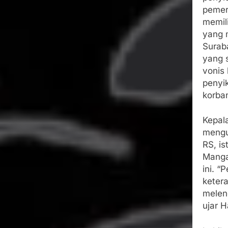
pemer
memili
yang 
Suraba
yang 
vonis
penyi
korba
Kepal
mengu
RS, is
Manga
ini. 
keter
melen
ujar H