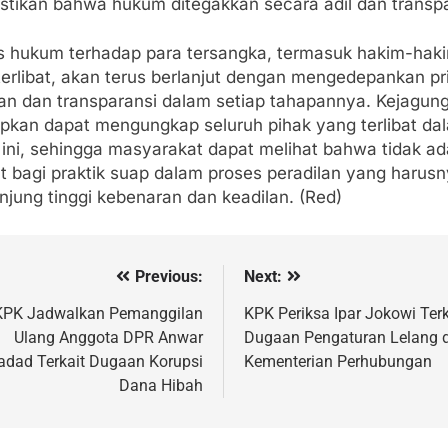
tikan bahwa hukum ditegakkan secara adil dan transp
s hukum terhadap para tersangka, termasuk hakim-hak
erlibat, akan terus berlanjut dengan mengedepankan pr
lan dan transparansi dalam setiap tahapannya. Kejagun
apkan dapat mengungkap seluruh pihak yang terlibat da
 ini, sehingga masyarakat dapat melihat bahwa tidak ad
t bagi praktik suap dalam proses peradilan yang harus
njung tinggi kebenaran dan keadilan. (Red)
Previous:
Next:
vigasi
s
KPK Jadwalkan Pemanggilan
KPK Periksa Ipar Jokowi Terk
Ulang Anggota DPR Anwar
Dugaan Pengaturan Lelang d
adad Terkait Dugaan Korupsi
Kementerian Perhubungan
Dana Hibah