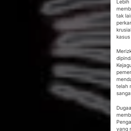
Lebih 
membe
tak la
perka
krusia
kasus 
Merizk
dipin
Kejag
pemeri
menda
telah
sanga
Dugaa
membe
Penga
yang 