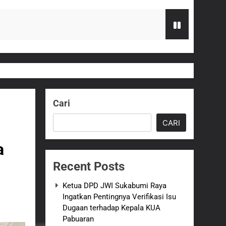
 terhadap Kepala KUA Pabuaran
Serahkan Bantuan Kursi Roda
Cari
zi Gratis
CARI
G Hampir Rampung
a
Recent Posts
t Sukabumi Perkuat Penataan Pedagang
Ketua DPD JWI Sukabumi Raya
Ingatkan Pentingnya Verifikasi Isu
n ASI adalah Investasi Peradaban dan
Dugaan terhadap Kepala KUA
Pabuaran