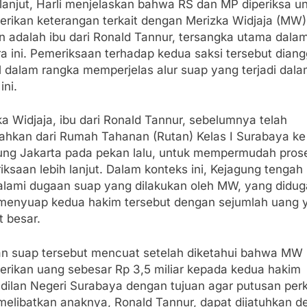
lanjut, Harli menjelaskan bahwa RS dan MP diperiksa u
rikan keterangan terkait dengan Merizka Widjaja (MW)
in adalah ibu dari Ronald Tannur, tersangka utama dala
ra ini. Pemeriksaan terhadap kedua saksi tersebut dian
l dalam rangka memperjelas alur suap yang terjadi dal
ini.
a Widjaja, ibu dari Ronald Tannur, sebelumnya telah
dahkan dari Rumah Tahanan (Rutan) Kelas I Surabaya ke
ung Jakarta pada pekan lalu, untuk mempermudah pros
ksaan lebih lanjut. Dalam konteks ini, Kejagung tengah
lami dugaan suap yang dilakukan oleh MW, yang didug
 menyuap kedua hakim tersebut dengan sejumlah uang 
t besar.
n suap tersebut mencuat setelah diketahui bahwa MW
rikan uang sebesar Rp 3,5 miliar kepada kedua hakim
dilan Negeri Surabaya dengan tujuan agar putusan per
melibatkan anaknya, Ronald Tannur, dapat dijatuhkan 