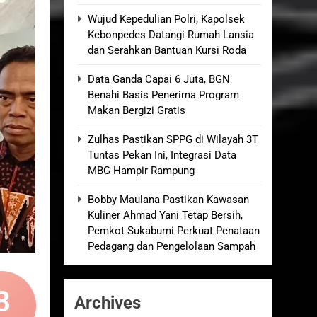
an Empat Korban Kebakaran KMP Mutiara
Wujud Kepedulian Polri, Kapolsek
Kebonpedes Datangi Rumah Lansia
dan Serahkan Bantuan Kursi Roda
kolah, Disorot karena Dinilai
Data Ganda Capai 6 Juta, BGN
Benahi Basis Penerima Program
elum Ada Keputusan Resmi”
Makan Bergizi Gratis
Zulhas Pastikan SPPG di Wilayah 3T
Royong Menggerakkan Ekonomi Desa
Tuntas Pekan Ini, Integrasi Data
MBG Hampir Rampung
Bobby Maulana Pastikan Kawasan
Kuliner Ahmad Yani Tetap Bersih,
Pemkot Sukabumi Perkuat Penataan
Pedagang dan Pengelolaan Sampah
8
Archives