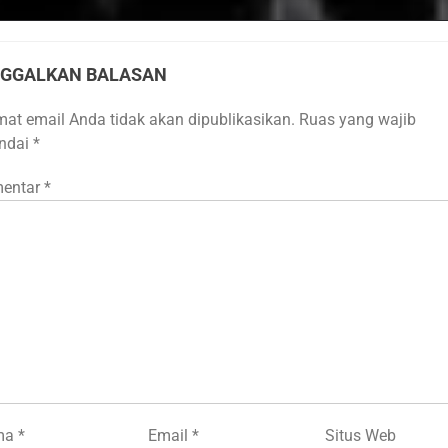
NGGALKAN BALASAN
mat email Anda tidak akan dipublikasikan.
Ruas yang wajib
andai
*
entar
*
ma
*
Email
*
Situs Web