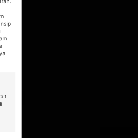
aran.
im
insip
g
lam
a
nya
ait
i