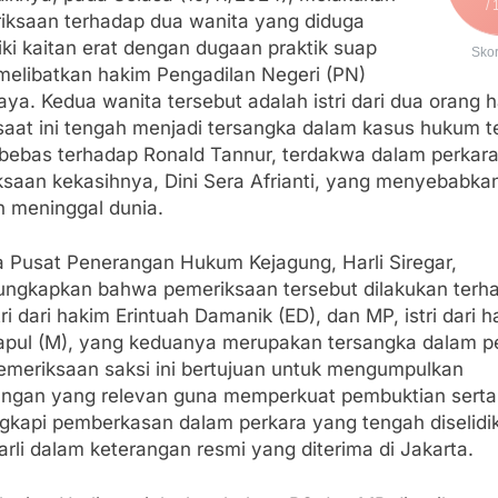
/ 
iksaan terhadap dua wanita yang diduga
ki kaitan erat dengan dugaan praktik suap
Sko
melibatkan hakim Pengadilan Negeri (PN)
ya. Kedua wanita tersebut adalah istri dari dua orang 
saat ini tengah menjadi tersangka dalam kasus hukum te
 bebas terhadap Ronald Tannur, terdakwa dalam perkar
ksaan kekasihnya, Dini Sera Afrianti, yang menyebabka
n meninggal dunia.
a Pusat Penerangan Hukum Kejagung, Harli Siregar,
ngkapkan bahwa pemeriksaan tersebut dilakukan terh
tri dari hakim Erintuah Damanik (ED), dan MP, istri dari 
pul (M), yang keduanya merupakan tersangka dalam p
“Pemeriksaan saksi ini bertujuan untuk mengumpulkan
angan yang relevan guna memperkuat pembuktian serta
gkapi pemberkasan dalam perkara yang tengah diselidik
arli dalam keterangan resmi yang diterima di Jakarta.