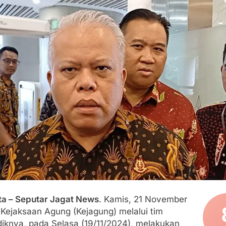
an Polri, Kapolresta Sumenep Koordinasikan dan Berangkatk
sko Pusat Tg. Perak Surabaya
lindung Sukabumi Diduga Lakukan Pungutan melalui Komite Se
engan Edaran Disdik Jabar
FSP Maritim Indonesia Bantah Isu Mogok Nasional TKBM: “B
moni di Tanah Sukaresmi: Kala Mina Padi, P2L, dan Gotong 
ta – Seputar Jagat News
. Kamis, 21 November
 Kejaksaan Agung (Kejagung) melalui tim
diknya, pada Selasa (19/11/2024), melakukan