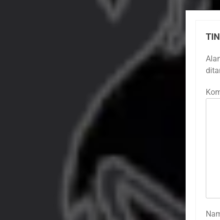
TI
Ala
dit
Kom
Na