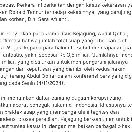
 bebas. Perkara ini berkaitan dengan kasus kekerasan y
ukan Ronald Tannur terhadap kekasihnya, yang berujung
an korban, Dini Sera Afrianti.
tur Penyidikan pada Jampidsus Kejagung, Abdul Qohar,
nfirmasi bahwa jumlah total suap yang diberikan oleh
ka Widjaja kepada para hakim tersebut mencapai angka
fantastis, yakni sebesar Rp 3,5 miliar. “Jumlahnya men
5 miliar, yang disalurkan untuk mempengaruhi jalannya
dangan dan keputusan yang diambil oleh kedua hakim
ut,” terang Abdul Qohar dalam konferensi pers yang dige
ung pada Senin (4/11/2024).
 ini menambah daftar panjang dugaan korupsi yang
atkan aparat penegak hukum di Indonesia, khususnya te
n praktek suap yang mempengaruhi integritas dan
endensi proses peradilan. Kejagung berkomitmen untuk 
sut tuntas kasus ini dengan melibatkan berbagai pihak