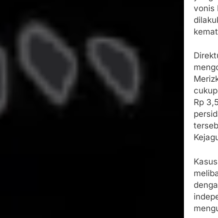
vonis
dilak
kemati
Direk
mengo
Meriz
cukup 
Rp 3,
persi
terseb
Kejag
Kasus
melib
denga
indep
mengu