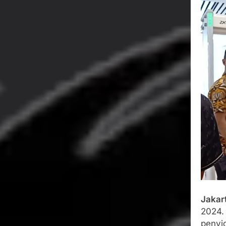
Wujud Kepeduli
Sentosa 2 ke Po
Agustus 5, 2026
SMA Negeri Nya
Bertentangan d
Agustus 4, 2026
Ketua Umum 
Agustus 3, 2026
Menjalin Har
Agustus 3, 2026
Jakar
2024.
penyi