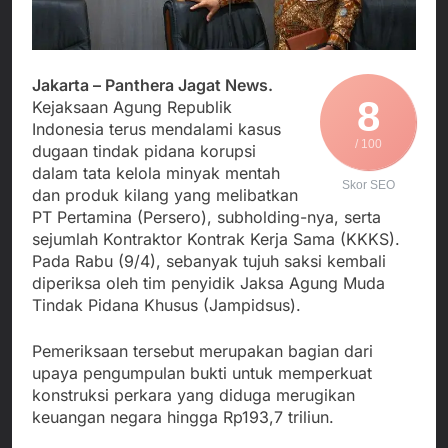
Agustus 5, 2026
Cegah Stunting
Berangkatkan Empat
SMA Negeri Nyalindung
Korban Kebakaran KMP
Sukabumi Diduga
Mutiara Sentosa 2 ke
Lakukan Pungutan
Agustus 4, 2026
Posko Pusat Tg. Perak
melalui Komite Sekolah,
Jakarta – Panthera Jagat News.
Ketua Umum FSP
Surabaya
Disorot karena Dinilai
8
Kejaksaan Agung Republik
Maritim Indonesia
Bertentangan dengan
Indonesia terus mendalami kasus
Bantah Isu Mogok
Agustus 3, 2026
Edaran Disdik Jabar
/ 100
Nasional TKBM: “Belum
dugaan tindak pidana korupsi
Menjalin Harmoni di
Ada Keputusan Resmi”
dalam tata kelola minyak mentah
Tanah Sukaresmi: Kala
Skor SEO
dan produk kilang yang melibatkan
Mina Padi, P2L, dan
Agustus 3, 2026
Gotong Royong
PT Pertamina (Persero), subholding-nya, serta
Menggerakkan Ekonomi
sejumlah Kontraktor Kontrak Kerja Sama (KKKS).
Desa
Pada Rabu (9/4), sebanyak tujuh saksi kembali
diperiksa oleh tim penyidik Jaksa Agung Muda
Tindak Pidana Khusus (Jampidsus).
Pemeriksaan tersebut merupakan bagian dari
upaya pengumpulan bukti untuk memperkuat
konstruksi perkara yang diduga merugikan
keuangan negara hingga Rp193,7 triliun.