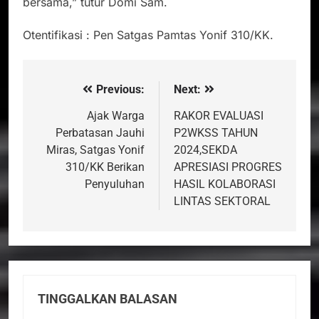
bersama,” tutur Domi Sam.
Otentifikasi : Pen Satgas Pamtas Yonif 310/KK.
Previous:
Next:
Navigasi
pos
Ajak Warga
RAKOR EVALUASI
Perbatasan Jauhi
P2WKSS TAHUN
Miras, Satgas Yonif
2024,SEKDA
310/KK Berikan
APRESIASI PROGRES
Penyuluhan
HASIL KOLABORASI
LINTAS SEKTORAL
TINGGALKAN BALASAN