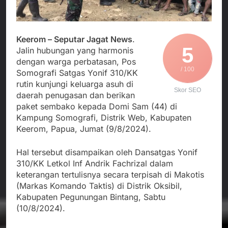
Agustus 3, 2026
Kedekatan Kepala KUA
Sekdis Pendidikan Buka
Pabuaran dengan Istri
Rakor Dewan
Warga Mengemuka
Pendidikan Bersama
Agustus 3, 2026
Keerom – Seputar Jagat News
.
Mitra Pendidikan di
Gercap Camat Arjasa
5
Jalin hubungan yang harmonis
Kabupaten Sukabumi
Langsung Turun
dengan warga perbatasan, Pos
Lapangan Temui Warga
Agustus 3, 2026
/ 100
Somografi Satgas Yonif 310/KK
Desa Paseraman yang
Poktan Kadupugur
rutin kunjungi keluarga asuh di
Lumpuh dan Hidup
Laksanakan Program
Skor SEO
daerah penugasan dan berikan
Sebatang Kara
Oplah Non Rawa dan
Agustus 2, 2026
paket sembako kepada Domi Sam (44) di
PJIT 2026, Dukung
Kampung Somografi, Distrik Web, Kabupaten
Ketersediaan Air Irigasi
Keerom, Papua, Jumat (9/8/2024).
bagi Petani
Hal tersebut disampaikan oleh Dansatgas Yonif
310/KK Letkol Inf Andrik Fachrizal dalam
keterangan tertulisnya secara terpisah di Makotis
(Markas Komando Taktis) di Distrik Oksibil,
Kabupaten Pegunungan Bintang, Sabtu
(10/8/2024).