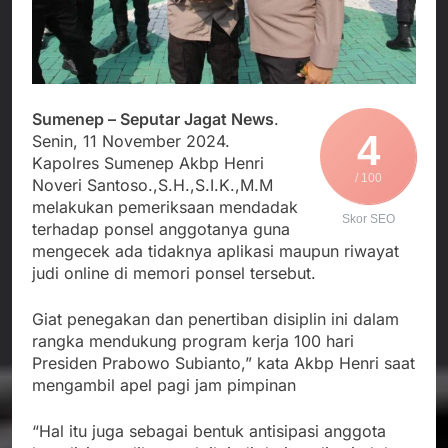
Agustus 4, 2026
Posko Pusat Tg. Perak
melalui Komite Sekolah,
Ketua Umum FSP
Surabaya
Disorot karena Dinilai
Maritim Indonesia
Bertentangan dengan
Bantah Isu Mogok
Agustus 3, 2026
Edaran Disdik Jabar
Nasional TKBM: “Belum
Menjalin Harmoni di
Ada Keputusan Resmi”
Tanah Sukaresmi: Kala
Sumenep – Seputar Jagat News
.
Mina Padi, P2L, dan
4
Agustus 3, 2026
Senin, 11 November 2024.
Gotong Royong
Korban Tenggelam di
Kapolres Sumenep Akbp Henri
Menggerakkan Ekonomi
Perairan Giligenting
/ 100
Noveri Santoso.,S.H.,S.I.K.,M.M
Desa
Ditemukan, Polisi
Agustus 3, 2026
melakukan pemeriksaan mendadak
Pastikan Penanganan
Skor SEO
terhadap ponsel anggotanya guna
Berjalan Sesuai
mengecek ada tidaknya aplikasi maupun riwayat
Prosedur
judi online di memori ponsel tersebut.
Giat penegakan dan penertiban disiplin ini dalam
rangka mendukung program kerja 100 hari
Presiden Prabowo Subianto,” kata Akbp Henri saat
mengambil apel pagi jam pimpinan
“Hal itu juga sebagai bentuk antisipasi anggota