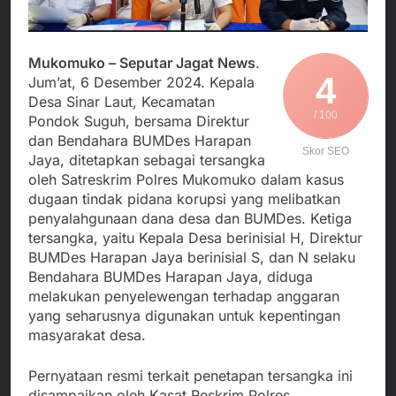
Agustus 4, 2026
Posko Pusat Tg. Perak
melalui Komite Sekolah,
Ketua Umum FSP
Surabaya
Disorot karena Dinilai
Maritim Indonesia
Bertentangan dengan
Bantah Isu Mogok
Agustus 3, 2026
Mukomuko – Seputar Jagat News
.
Edaran Disdik Jabar
Nasional TKBM: “Belum
4
Menjalin Harmoni di
Jum’at, 6 Desember 2024. Kepala
Ada Keputusan Resmi”
Tanah Sukaresmi: Kala
Desa Sinar Laut, Kecamatan
Mina Padi, P2L, dan
/ 100
Agustus 3, 2026
Pondok Suguh, bersama Direktur
Gotong Royong
Korban Tenggelam di
dan Bendahara BUMDes Harapan
Menggerakkan Ekonomi
Skor SEO
Perairan Giligenting
Jaya, ditetapkan sebagai tersangka
Desa
Ditemukan, Polisi
Agustus 3, 2026
oleh Satreskrim Polres Mukomuko dalam kasus
Pastikan Penanganan
dugaan tindak pidana korupsi yang melibatkan
Berjalan Sesuai
penyalahgunaan dana desa dan BUMDes. Ketiga
Prosedur
tersangka, yaitu Kepala Desa berinisial H, Direktur
BUMDes Harapan Jaya berinisial S, dan N selaku
Bendahara BUMDes Harapan Jaya, diduga
melakukan penyelewengan terhadap anggaran
yang seharusnya digunakan untuk kepentingan
masyarakat desa.
Pernyataan resmi terkait penetapan tersangka ini
disampaikan oleh Kasat Reskrim Polres