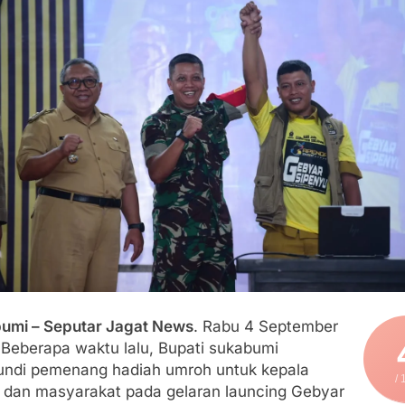
lindung Sukabumi Diduga Lakukan Pungutan melalui Komite Se
engan Edaran Disdik Jabar
FSP Maritim Indonesia Bantah Isu Mogok Nasional TKBM: “B
moni di Tanah Sukaresmi: Kala Mina Padi, P2L, dan Gotong 
elam di Perairan Giligenting Ditemukan, Polisi Pastikan Pena
umi – Seputar Jagat News
. Rabu 4 September
 Beberapa waktu lalu, Bupati sukabumi
ndi pemenang hadiah umroh untuk kepala
/ 
 dan masyarakat pada gelaran launcing Gebyar