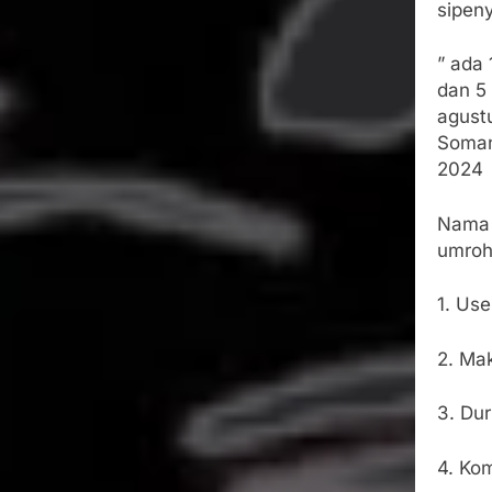
sipen
” ada
dan 5
agust
Somant
2024
Nama 
umroh
1. Us
2. Ma
3. Du
4. Ko