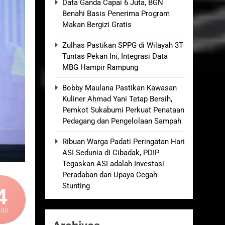
Data Ganda Capai 6 Juta, BGN
Benahi Basis Penerima Program
kolah, Disorot karena Dinilai
Makan Bergizi Gratis
Zulhas Pastikan SPPG di Wilayah 3T
elum Ada Keputusan Resmi”
Tuntas Pekan Ini, Integrasi Data
MBG Hampir Rampung
Royong Menggerakkan Ekonomi Desa
Bobby Maulana Pastikan Kawasan
Kuliner Ahmad Yani Tetap Bersih,
nganan Berjalan Sesuai Prosedur
Pemkot Sukabumi Perkuat Penataan
Pedagang dan Pengelolaan Sampah
Ribuan Warga Padati Peringatan Hari
ASI Sedunia di Cibadak, PDIP
Tegaskan ASI adalah Investasi
Peradaban dan Upaya Cegah
Stunting
4
100