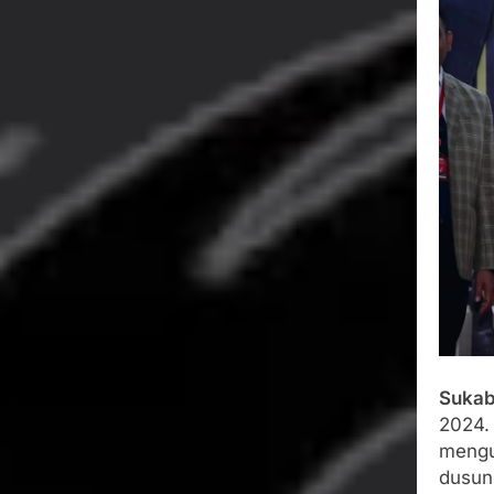
Agustus 5, 2026
SMA Negeri Nya
Bertentangan d
Agustus 4, 2026
Ketua Umum 
Agustus 3, 2026
Menjalin Har
Agustus 3, 2026
Korban Tengg
Agustus 3, 2026
Sukab
2024.
mengu
dusun