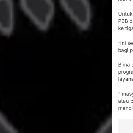
Untuk
PBB d
ke tig
“Ini 
bagi 
Bima 
progr
layan
” mas
atau 
mandi