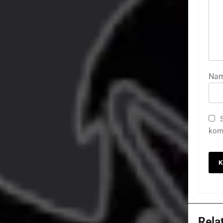
Na
kome
Rela