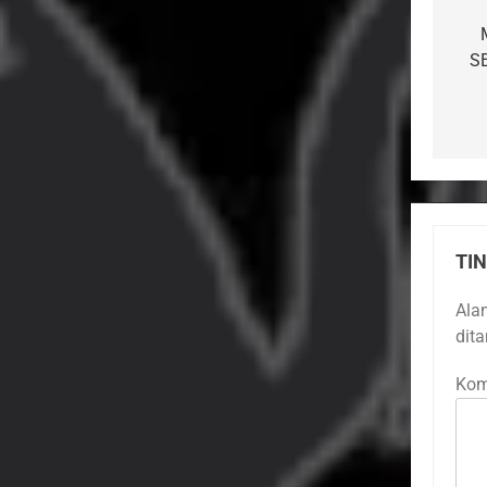
Na
po
S
TI
Ala
dit
Kom