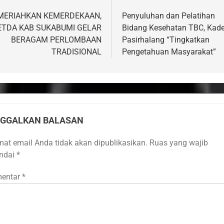
vigasi
s
MERIAHKAN KEMERDEKAAN,
Penyuluhan dan Pelatihan
ETDA KAB SUKABUMI GELAR
Bidang Kesehatan TBC, Kad
BERAGAM PERLOMBAAN
Pasirhalang “Tingkatkan
TRADISIONAL
Pengetahuan Masyarakat”
NGGALKAN BALASAN
mat email Anda tidak akan dipublikasikan.
Ruas yang wajib
andai
*
entar
*