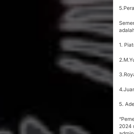
5.Per
Semen
adala
1. Pi
2.M.Y
3.Roy
4.Jua
5. Ad
“Peme
2024 
admin