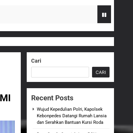
Serahkan Bantuan Kursi Roda
zi Gratis
Cari
G Hampir Rampung
CARI
t Sukabumi Perkuat Penataan Pedagang
MI
Recent Posts
n ASI adalah Investasi Peradaban dan
Wujud Kepedulian Polri, Kapolsek
Kebonpedes Datangi Rumah Lansia
dan Serahkan Bantuan Kursi Roda
an Empat Korban Kebakaran KMP Mutiara