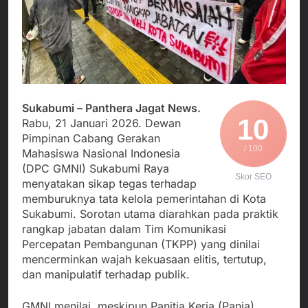
Agustus 5, 2026
Cegah Stunting
Berangkatkan Empat
SMA Negeri Nyalindung
Korban Kebakaran KMP
Sukabumi Diduga
Mutiara Sentosa 2 ke
Lakukan Pungutan
Agustus 4, 2026
Posko Pusat Tg. Perak
melalui Komite Sekolah,
Ketua Umum FSP
Surabaya
Disorot karena Dinilai
Maritim Indonesia
Bertentangan dengan
Bantah Isu Mogok
Agustus 3, 2026
Edaran Disdik Jabar
Nasional TKBM: “Belum
Sukabumi – Panthera Jagat News.
Menjalin Harmoni di
Ada Keputusan Resmi”
10
Tanah Sukaresmi: Kala
Rabu, 21 Januari 2026. Dewan
Mina Padi, P2L, dan
Pimpinan Cabang Gerakan
Agustus 3, 2026
Gotong Royong
/ 100
Mahasiswa Nasional Indonesia
Menggerakkan Ekonomi
(DPC GMNI) Sukabumi Raya
Desa
Skor SEO
menyatakan sikap tegas terhadap
memburuknya tata kelola pemerintahan di Kota
Sukabumi. Sorotan utama diarahkan pada praktik
rangkap jabatan dalam Tim Komunikasi
Percepatan Pembangunan (TKPP) yang dinilai
mencerminkan wajah kekuasaan elitis, tertutup,
dan manipulatif terhadap publik.
GMNI menilai, meskipun Panitia Kerja (Panja)