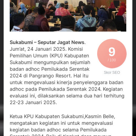
Agustus 3, 2026
Kedekatan Kepala KUA
Sekdis Pendidikan Buka
Pabuaran dengan Istri
Rakor Dewan
Warga Mengemuka
Pendidikan Bersama
Agustus 3, 2026
Mitra Pendidikan di
Gercap Camat Arjasa
Kabupaten Sukabumi
Langsung Turun
Lapangan Temui Warga
Agustus 3, 2026
Sukabumi – Seputar Jagat News
.
Desa Paseraman yang
9
Poktan Kadupugur
Jum’at, 24 Januari 2025. Komisi
Lumpuh dan Hidup
Laksanakan Program
Pemilihan Umum (KPU) Kabupaten
Sebatang Kara
Oplah Non Rawa dan
/ 100
Agustus 2, 2026
Sukabumi mengumpulkan sejumlah
PJIT 2026, Dukung
badan adhoc Pemilukada Serentak
Ketersediaan Air Irigasi
Skor SEO
2024 di Pangrango Resort. Hal itu
bagi Petani
untuk mengevaluasi kinerja penyelenggara badan
adhoc pada Pemilukada Serentak 2024. Kegiatan
evaluasi ini, dilaksankan selama dua hari terhitung
22-23 Januari 2025.
Ketua KPU Kabupaten Sukabumi,Kasmin Belle,
mengatakan kegiatan ini untuk mengevaluasi
kegiatan badan adhoc selama Pemilukada