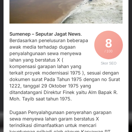
Agustus 3, 2026
Kedekatan Kepala KUA
Sekdis Pendidikan Buka
Pabuaran dengan Istri
Rakor Dewan
Warga Mengemuka
Pendidikan Bersama
Agustus 3, 2026
Mitra Pendidikan di
Gercap Camat Arjasa
Kabupaten Sukabumi
Langsung Turun
Sumenep – Seputar Jagat News
.
Lapangan Temui Warga
8
Berdasarkan penelusuran beberapa
Agustus 3, 2026
Desa Paseraman yang
awak media terhadap dugaan
Poktan Kadupugur
Lumpuh dan Hidup
/ 100
Laksanakan Program
penyalahgunaan sewa menyewa
Sebatang Kara
Oplah Non Rawa dan
lahan yang berstatus X (
Agustus 2, 2026
PJIT 2026, Dukung
Skor SEO
kompensasi garapan lahan yang
Ketersediaan Air Irigasi
terkait proyek modernisasi 1975 ), sesuai dengan
bagi Petani
dokumen surat Pada Tahun 1975 dengan no Surat
1222, tanggal 29 Oktober 1975 yang
ditandatangani Direktur Finek yaitu Alm Bapak R.
Moh. Tayib saat tahun 1975.
Dugaan Penyalahgunaan penyerahan garapan
sewa menyewa lahan garam berstatus X
terindikasi dimanfaatkan untuk mencari
keuntungan pribadi oleh oknum Karyawan PT