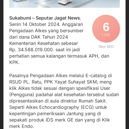
Agustus 3, 2026
Edaran Disdik Jabar
Nasional TKBM: “Belum
Menjalin Harmoni di
Ada Keputusan Resmi”
Tanah Sukaresmi: Kala
Sukabumi – Seputar Jagat News
.
Mina Padi, P2L, dan
Agustus 3, 2026
6
Gotong Royong
Senin 14 Oktober 2024. Anggaran
Korban Tenggelam di
Menggerakkan Ekonomi
Pengadaan Alkes yang bersumber
Perairan Giligenting
Desa
/ 100
dari dana DAK Tahun 2024
Ditemukan, Polisi
Agustus 3, 2026
Pastikan Penanganan
Kementerian Kesehatan sebesar
Kapolresta Sumenep
Skor SEO
Berjalan Sesuai
Rp. 34.588.019.000. saat ini jadi
Sambut Kedatangan
Prosedur
perhatian semua kalangan termasuk APH, dan
Korban Evakuasi KM
Agustus 3, 2026
Mutiara Sentosa 2 di
KPK.
Pelabuhan Kalianget
Pasalnya Pengadaan Alkes melalui E-catalog di
RSUD PL. Ratu, PPK Yayat Suhayat SKM, meng
klik Alkes tidak sesuai dengan spesifikasi User
(Pengguna) padahal alat kesehatan tersebut sudah
dipresentasikan di aula direktur Rumah Sakit.
Seperti Alkes Echocardiography (ECG) untuk
kepentingan pemeriksaan Jantung yang di
sepakati produk IDS merk GE dan yang di Klik
merk Endo.