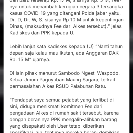
dan baru terserap Rp. 17 M, sisanya Rp. 5 M, Fee-
nya untuk menambah kerugian negara 3 tersangka
kasus COVID-19 yang ditangani Polda jabar yaitu,
Dr. D, Dr. W, S. sisanya Rp 10 M untuk kepentingan
Dinas, (maksudnya Fee dari Alkes tersebut).” jelas
Kadiskes dan PPK kepada U.
Lebih lanjut kata kadiskes kepada (U) “Nanti tahun
depan saja kalau mau ikutan, ada Anggaran DAK
Rp. 15 M” ujarnya.
Di lain pihak menurut Sambodo Ngesti Waspodo,
Ketua Umum Paguyuban Maung Sagara, terkait
permasalahan Alkes RSUD Palabuhan Ratu.
“Pendapat saya semua pejabat yang terlibat di
sini, diduga menikmati komitmen Fee dari
pengadaan Alkes di rumah sakit tersebut, karena
dengan beraninya PPK mengalih-alihkan barang
yang disepakati oleh User tetapi diberikan
spesifikasi lain, tentunya mereka berani demikian