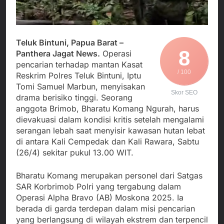
Agustus 5, 2026
Cegah Stunting
Berangkatkan Empat
SMA Negeri Nyalindung
Korban Kebakaran KMP
Sukabumi Diduga
Mutiara Sentosa 2 ke
Lakukan Pungutan
Agustus 4, 2026
Posko Pusat Tg. Perak
melalui Komite Sekolah,
Teluk Bintuni, Papua Barat –
Ketua Umum FSP
Surabaya
Disorot karena Dinilai
8
Panthera Jagat News.
Operasi
Maritim Indonesia
Bertentangan dengan
pencarian terhadap mantan Kasat
Bantah Isu Mogok
Agustus 3, 2026
Edaran Disdik Jabar
/ 100
Nasional TKBM: “Belum
Reskrim Polres Teluk Bintuni, Iptu
Menjalin Harmoni di
Ada Keputusan Resmi”
Tomi Samuel Marbun, menyisakan
Tanah Sukaresmi: Kala
Skor SEO
drama berisiko tinggi. Seorang
Mina Padi, P2L, dan
Agustus 3, 2026
Gotong Royong
anggota Brimob, Bharatu Komang Ngurah, harus
Menggerakkan Ekonomi
dievakuasi dalam kondisi kritis setelah mengalami
Desa
serangan lebah saat menyisir kawasan hutan lebat
di antara Kali Cempedak dan Kali Rawara, Sabtu
(26/4) sekitar pukul 13.00 WIT.
Bharatu Komang merupakan personel dari Satgas
SAR Korbrimob Polri yang tergabung dalam
Operasi Alpha Bravo (AB) Moskona 2025. Ia
berada di garda terdepan dalam misi pencarian
yang berlangsung di wilayah ekstrem dan terpencil