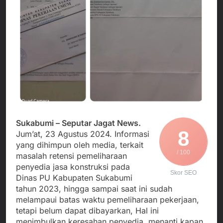
Agustus 6, 2026
Pengelolaan Sampah
PDIP Tegaskan ASI
Wujud Kepedulian Polri,
adalah Investasi
Kapolresta Sumenep
Peradaban dan Upaya
Koordinasikan dan
Agustus 5, 2026
Cegah Stunting
Berangkatkan Empat
SMA Negeri Nyalindung
Korban Kebakaran KMP
Sukabumi Diduga
Mutiara Sentosa 2 ke
Lakukan Pungutan
Agustus 4, 2026
Posko Pusat Tg. Perak
melalui Komite Sekolah,
Ketua Umum FSP
Surabaya
Disorot karena Dinilai
Maritim Indonesia
Bertentangan dengan
Bantah Isu Mogok
Agustus 3, 2026
Edaran Disdik Jabar
Nasional TKBM: “Belum
Ada Keputusan Resmi”
Sukabumi – Seputar Jagat News.
8
Jum’at, 23 Agustus 2024. Informasi
yang dihimpun oleh media, terkait
/ 100
masalah retensi pemeliharaan
penyedia jasa konstruksi pada
Skor SEO
Dinas PU Kabupaten Sukabumi
tahun 2023, hingga sampai saat ini sudah
melampaui batas waktu pemeliharaan pekerjaan,
tetapi belum dapat dibayarkan, Hal ini
menimbulkan keresahan penyedia, menanti kapan