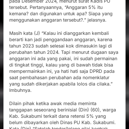
pada Desember 2024, menurut surat Kadis PU
tersebut. Pertanyaannya, “Anggaran 5% itu
kemana? dan digunakan untuk apa? Siapa yang
menggunakan anggaran tersebut?.” jelasnya.
Masih kata (J) “Kalau ini dianggarkan kembali
berarti kan jadi penggandaan anggaran, karena
tahun 2023 sudah selesai kok dimasukin lagi di
perubahan tahun 2024. Tapi menurut dugaan saya
anggaran ini ada yang pakai, ini sudah permainan
di tingkat tinggi, kalau yang di bawah tidak bisa
mempermainkan ini, ya hati hati saja DPRD pada
saat pembahasan perubahan ada nomenklatur
yang sudah dikerjakan apabila lolos dia cilaka.”
Imbuhnya.
Dilain pihak ketika awak media meminta
tanggapan seseorang berinisial (Din) (60), warga
Kab. Sukabumi terkait dana retensi 5% yang
belum dibayarkan oleh Dinas PU Kab. Sukabumi.
Kata (Din) “Setelah tender/lelang nilai kontrak