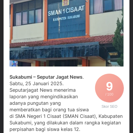
Agustus 3, 2026
Edaran Disdik Jabar
Nasional TKBM: “Belum
Menjalin Harmoni di
Ada Keputusan Resmi”
Tanah Sukaresmi: Kala
Mina Padi, P2L, dan
Agustus 3, 2026
Gotong Royong
Korban Tenggelam di
Menggerakkan Ekonomi
Perairan Giligenting
Desa
Ditemukan, Polisi
Agustus 3, 2026
Pastikan Penanganan
Kapolresta Sumenep
Berjalan Sesuai
Sambut Kedatangan
Prosedur
Korban Evakuasi KM
Agustus 3, 2026
Mutiara Sentosa 2 di
Pelabuhan Kalianget
Sukabumi – Seputar Jagat News
.
9
Sabtu, 25 Januari 2025.
Seputarjagat News menerima
/ 100
laporan yang mengindikasikan
adanya pungutan yang
Skor SEO
memberatkan bagi orang tua siswa
di SMA Negeri 1 Cisaat (SMAN Cisaat), Kabupaten
Sukabumi, yang dilakukan dalam rangka kegiatan
perpisahan bagi siswa kelas 12.