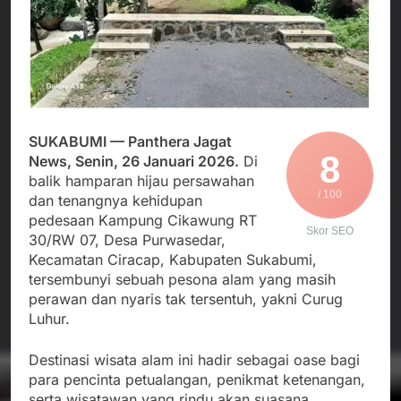
Agustus 6, 2026
Pengelolaan Sampah
PDIP Tegaskan ASI
Wujud Kepedulian Polri,
adalah Investasi
Kapolresta Sumenep
Peradaban dan Upaya
Koordinasikan dan
Agustus 5, 2026
Cegah Stunting
Berangkatkan Empat
SMA Negeri Nyalindung
Korban Kebakaran KMP
Sukabumi Diduga
Mutiara Sentosa 2 ke
Lakukan Pungutan
Agustus 4, 2026
Posko Pusat Tg. Perak
melalui Komite Sekolah,
SUKABUMI — Panthera Jagat
Ketua Umum FSP
Surabaya
Disorot karena Dinilai
8
Maritim Indonesia
News, Senin, 26 Januari 2026.
Di
Bertentangan dengan
Bantah Isu Mogok
balik hamparan hijau persawahan
Agustus 3, 2026
Edaran Disdik Jabar
Nasional TKBM: “Belum
/ 100
dan tenangnya kehidupan
Ada Keputusan Resmi”
pedesaan Kampung Cikawung RT
Skor SEO
30/RW 07, Desa Purwasedar,
Kecamatan Ciracap, Kabupaten Sukabumi,
tersembunyi sebuah pesona alam yang masih
perawan dan nyaris tak tersentuh, yakni Curug
Luhur.
Destinasi wisata alam ini hadir sebagai oase bagi
para pencinta petualangan, penikmat ketenangan,
serta wisatawan yang rindu akan suasana