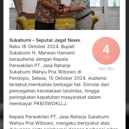
Agustus 3, 2026
Edaran Disdik Jabar
Nasional TKBM: “Belum
Menjalin Harmoni di
Ada Keputusan Resmi”
Tanah Sukaresmi: Kala
Mina Padi, P2L, dan
Agustus 3, 2026
Gotong Royong
Korban Tenggelam di
Menggerakkan Ekonomi
Perairan Giligenting
Desa
Ditemukan, Polisi
Agustus 3, 2026
Sukabumi – Seputar Jagat News
.
Pastikan Penanganan
4
Kapolresta Sumenep
Rabu 16 Oktober 2024. Bupati
Berjalan Sesuai
Sambut Kedatangan
Sukabumi H. Marwan Hamami
Prosedur
Korban Evakuasi KM
/ 100
Agustus 3, 2026
beraudiensi dengan Kepala
Mutiara Sentosa 2 di
Perwakilan PT. Jasa Raharja
Pelabuhan Kalianget
Skor SEO
Sukabumi Wahyu Pria Wibowo di
Pendopo, Selasa, 15 Oktober 2024. Audiensi
tersebut,membahas berbagai hal. Dimulai dari
pencegahan kecelakaan lalulintas, hingga
peningkatan kepatuhan masyarakat dalam
membayar PKB/SWDKLLJ.
Kepala Perwakilan PT. Jasa Raharja Sukabumi
Wahyu Pria Wibowo, mengaku bersyukur atas