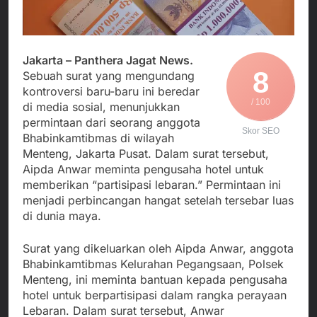
Agustus 3, 2026
Edaran Disdik Jabar
Nasional TKBM: “Belum
Menjalin Harmoni di
Ada Keputusan Resmi”
Tanah Sukaresmi: Kala
Mina Padi, P2L, dan
Agustus 3, 2026
Gotong Royong
Jakarta – Panthera Jagat News.
Korban Tenggelam di
Menggerakkan Ekonomi
8
Sebuah surat yang mengundang
Perairan Giligenting
Desa
kontroversi baru-baru ini beredar
Ditemukan, Polisi
Agustus 3, 2026
/ 100
Pastikan Penanganan
di media sosial, menunjukkan
Kapolresta Sumenep
Berjalan Sesuai
permintaan dari seorang anggota
Sambut Kedatangan
Prosedur
Skor SEO
Bhabinkamtibmas di wilayah
Korban Evakuasi KM
Agustus 3, 2026
Mutiara Sentosa 2 di
Menteng, Jakarta Pusat. Dalam surat tersebut,
Pelabuhan Kalianget
Aipda Anwar meminta pengusaha hotel untuk
memberikan “partisipasi lebaran.” Permintaan ini
menjadi perbincangan hangat setelah tersebar luas
di dunia maya.
Surat yang dikeluarkan oleh Aipda Anwar, anggota
Bhabinkamtibmas Kelurahan Pegangsaan, Polsek
Menteng, ini meminta bantuan kepada pengusaha
hotel untuk berpartisipasi dalam rangka perayaan
Lebaran. Dalam surat tersebut, Anwar