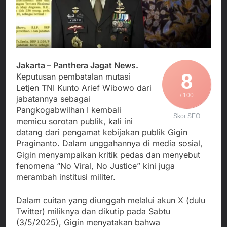
Agustus 5, 2026
Cegah Stunting
Berangkatkan Empat
SMA Negeri Nyalindung
Korban Kebakaran KMP
Sukabumi Diduga
Mutiara Sentosa 2 ke
Lakukan Pungutan
Agustus 4, 2026
Posko Pusat Tg. Perak
melalui Komite Sekolah,
Ketua Umum FSP
Surabaya
Disorot karena Dinilai
Maritim Indonesia
Bertentangan dengan
Jakarta – Panthera Jagat News.
Bantah Isu Mogok
Agustus 3, 2026
Edaran Disdik Jabar
8
Nasional TKBM: “Belum
Keputusan pembatalan mutasi
Menjalin Harmoni di
Ada Keputusan Resmi”
Letjen TNI Kunto Arief Wibowo dari
Tanah Sukaresmi: Kala
/ 100
jabatannya sebagai
Mina Padi, P2L, dan
Agustus 3, 2026
Gotong Royong
Pangkogabwilhan I kembali
Skor SEO
Menggerakkan Ekonomi
memicu sorotan publik, kali ini
Desa
datang dari pengamat kebijakan publik Gigin
Praginanto. Dalam unggahannya di media sosial,
Gigin menyampaikan kritik pedas dan menyebut
fenomena “No Viral, No Justice” kini juga
merambah institusi militer.
Dalam cuitan yang diunggah melalui akun X (dulu
Twitter) miliknya dan dikutip pada Sabtu
(3/5/2025), Gigin menyatakan bahwa